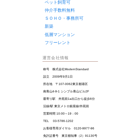
ペット飼育可
仲介手数料無料
ＳＯＨＯ・事務所可
新築
低層マンション
フリーレント
運営会社情報
称号 株式会社ModernStandard
設立 2009年9月1日
所在地 〒107-0062東京都港区
南青山4-9-1 シンプル青山ビル2F
最寄り駅 外苑前1a出口から徒歩6分
沿線/駅 東京メトロ銀座線/外苑前
営業時間 10:00～19：00
TEL 03-5786-1202
お客様専用ダイヤル 0120-9977-96
免許証番号 東京都知事（2）91130号