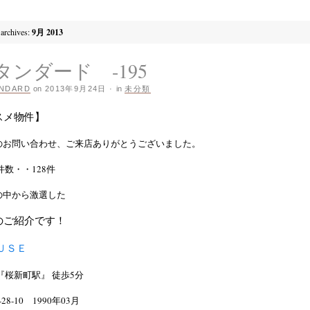
archives:
9月 2013
スタンダード -195
NDARD
on
2013年9月24日
·
in
未分類
スメ物件】
のお問い合わせ、ご来店ありがとうございました。
件数・・128件
の中から激選した
のご紹介です！
ＵＳＥ
『桜新町駅』 徒歩5分
-10 1990年03月