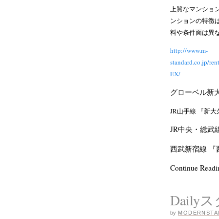
上質なマンショ
ンションの特徴
料や条件面は異
http://www.m-
standard.co.
EX/
グローベル新
JR山手線 『新大
JR中央・総武
西武新宿線 『
Continue Read
Daily
by
MODERNSTA