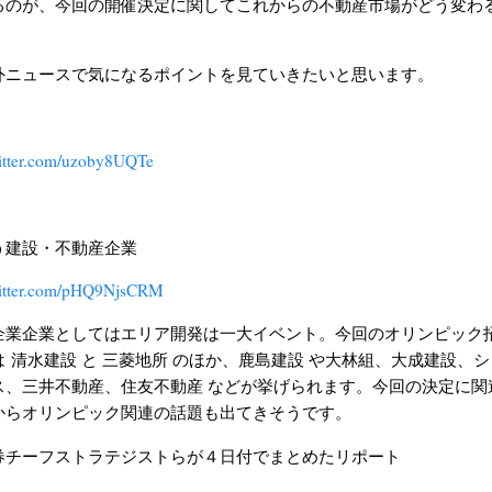
るのが、今回の開催決定に関してこれからの不動産市場がどう変わ
外ニュースで気になるポイントを見ていきたいと思います。
witter.com/uzoby8UQTe
う建設・不動産企業
witter.com/pHQ9NjsCRM
企業企業としてはエリア開発は一大イベント。今回のオリンピック
 清水建設 と 三菱地所 のほか、鹿島建設 や大林組、大成建設、
ス、三井不動産、住友不動産 などが挙げられます。今回の決定に関
からオリンピック関連の話題も出てきそうです。
券チーフストラテジストらが４日付でまとめたリポート