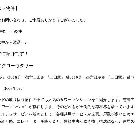
スメ物件】
のお問い合わせ、ご来店ありがとうございました。
件数・・95件
の中から激選した
のご紹介です！
ドグローヴタワー
駅』 徒歩8分 都営三田線 『三田駅』 徒歩10分 都営浅草線 『三田駅』 徒歩
 2007年03月
ードの取り扱う物件の中でも人気のタワーマンションをご紹介します。芝浦ア
タワーマンションが存在します。そのどれもが圧倒的な存在感を放っています
ェルジュサービスを始めとして、各種共用サービスが充実。戸数が多いためエ
短縮可能。エレベーターを降りると、建物中央が吹き抜け構成になった住居ス