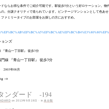
ードならお得な条件でご紹介可能です。駅徒歩5分という好ロケーション。物
もの。分譲クオリティで造られています。ビンテージマンションとして色あせ
。ファミリータイプのお部屋をお探しの方におすすめ。
.jp/rent/%EF%BC%AB%EF%BC%A5%EF%BC%AE%EF%BC%B4%E3%80%80
ションズ
 『青山一丁目駅』 徒歩3分
門線 『青山一丁目駅』 徒歩3分
 2003年08月
ing
→
スタンダード -194
NDARD
on
2013年9月19日
·
in
未分類