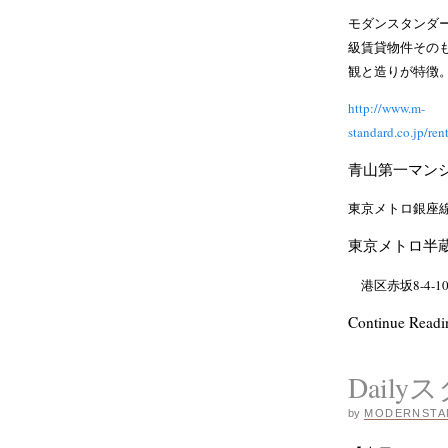
モダンスタンダ
級賃貸物件その
観と造りが特徴
http://www.m-
standard.co
青山第一マン
東京メトロ銀座線
東京メトロ半蔵
港区赤坂8-4-10
Continue Read
Daily
by
MODERNSTA