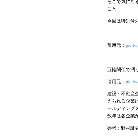
そこで気にな
こと。
今回は特別号
引用元：
pic.t
五輪関係で潤
引用元：
pic.t
建設・不動産
えられる企業は
ールディング
数年は各企業
参考：野村証