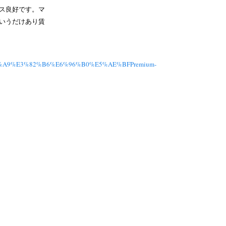
ス良好です。マ
いうだけあり賃
83%A9%E3%82%B6%E6%96%B0%E5%AE%BFPremium-