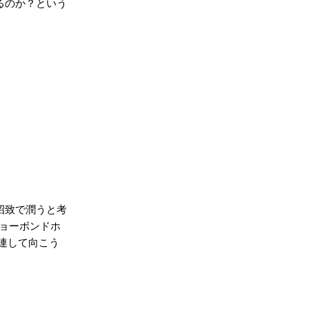
るのか？という
招致で潤うと考
ショーボンドホ
連して向こう