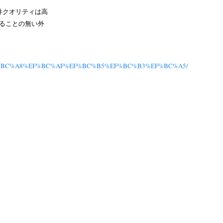
件クオリティは高
ることの無い外
%EF%BC%A8%EF%BC%AF%EF%BC%B5%EF%BC%B3%EF%BC%A5/