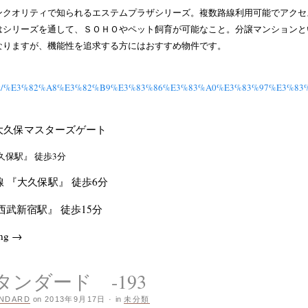
ンクオリティで知られるエステムプラザシリーズ。複数路線利用可能でアクセ
はシリーズを通して、ＳＯＨＯやペット飼育が可能なこと。分譲マンションと
なりますが、機能性を追求する方にはおすすめ物件です。
jp/rent/%E3%82%A8%E3%82%B9%E3%83%86%E3%83%A0%E3%83%97%E3%
大久保マスターズゲート
久保駅』 徒歩3分
線 『大久保駅』 徒歩6分
西武新宿駅』 徒歩15分
ing
→
スタンダード -193
NDARD
on
2013年9月17日
·
in
未分類