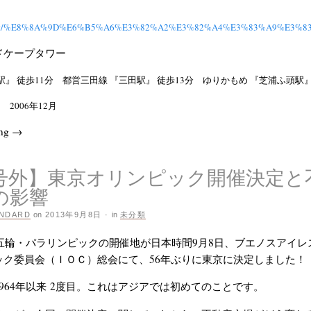
jp/rent/%E8%8A%9D%E6%B5%A6%E3%82%A2%E3%82%A4%E3%83%A9%
ドケープタワー
駅』 徒歩11分 都営三田線 『三田駅』 徒歩13分 ゆりかもめ 『芝浦ふ頭駅』
 2006年12月
ing
→
号外】東京オリンピック開催決定と
の影響
NDARD
on
2013年9月8日
·
in
未分類
季五輪・パラリンピックの開催地が日本時間9月8日、ブエノスアイ
ック委員会（ＩＯＣ）総会にて、56年ぶりに東京に決定しました！
964年以来 2度目。これはアジアでは初めてのことです。