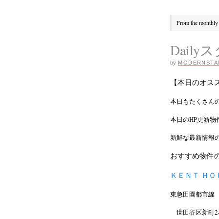
From the monthly 
Daily
by
MODERNSTA
【本日のオス
本日もたくさん
本日のHP更新物
新鮮な最新情報
おすすめ物件
ＫＥＮＴ ＨＯ
東急田園都市線 
世田谷区新町2-28