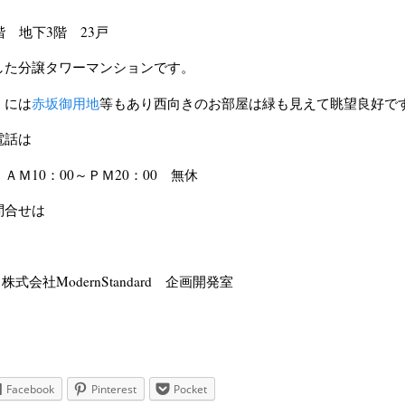
階 地下3階 23戸
した分譲タワーマンションです。
くには
赤坂御用地
等もあり西向きのお部屋は緑も見えて眺望良好で
電話は
-96 ＡＭ10：00～ＰＭ20：00 無休
問合せは
y 株式会社ModernStandard 企画開発室
Facebook
Pinterest
Pocket