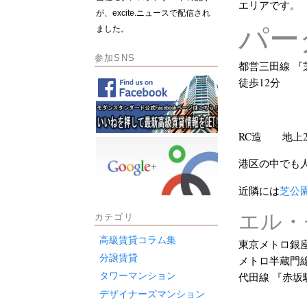
エリアです。
が、excite.ニュースで配信され
パー
ました。
参加SNS
都営三田線 『
徒歩12分
RC造 地上
港区の中でも
近隣には
芝公
エル・
カテゴリ
高級賃貸コラム集
東京メトロ銀座
分譲賃貸
メトロ半蔵門線
タワーマンション
代田線 『赤坂
デザイナーズマンション