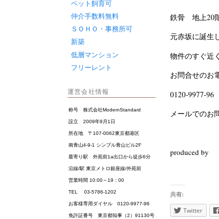
ペット飼育可
仲介手数料無料
鉄骨 地上20
ＳＯＨＯ・事務所可
元赤坂に誕生
新築
低層マンション
物件のすぐ近
フリーレント
お問合せのお
運営会社情報
0120-9977
称号 株式会社ModernStandard
メールでのお
設立 2009年9月1日
所在地 〒107-0062東京都港区
南青山4-9-1 シンプル青山ビル2F
produced b
最寄り駅 外苑前1a出口から徒歩6分
沿線/駅 東京メトロ銀座線/外苑前
営業時間 10:00～19：00
TEL 03-5786-1202
共有:
お客様専用ダイヤル 0120-9977-96
Twitter
免許証番号 東京都知事（2）91130号