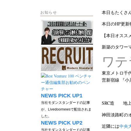
本日もたくさ
お知らせ
本日のHP更新
【本日オスス
新築のタワー
ワテ
東京メトロ千代
営新宿線 『小
NEWS PICK UP1
SRC造 地上
当社モダンスタンダードの記事
が、Livedoornewsで配信されま
神田淡路町の
した。
NEWS PICK UP2
近隣には
中央
当社モダンスタンダードの記事